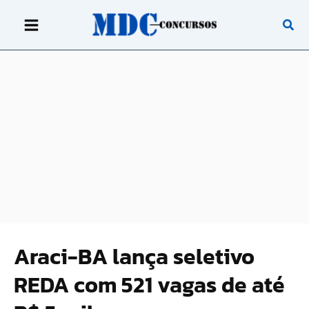
Ir
para
o
conteúdo
Araci-BA lança seletivo
REDA com 521 vagas de até