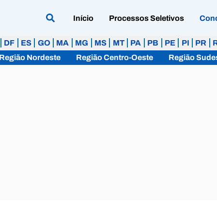
Início
Processos Seletivos
Con
DF
ES
GO
MA
MG
MS
MT
PA
PB
PE
PI
PR
Região Nordeste
Região Centro-Oeste
Região Sude