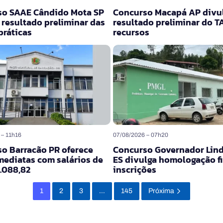
so SAAE Cândido Mota SP
Concurso Macapá AP divu
 resultado preliminar das
resultado preliminar do T
práticas
recursos
 – 11h16
07/08/2026 – 07h20
o Barracão PR oferece
Concurso Governador Lin
mediatas com salários de
ES divulga homologação fi
5.088,82
inscrições
1
2
3
…
145
Próxima