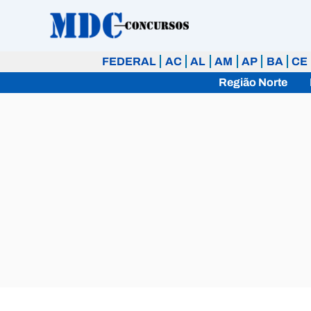
Ir
para
o
FEDERAL
AC
AL
AM
AP
BA
CE
conteúdo
Região Norte