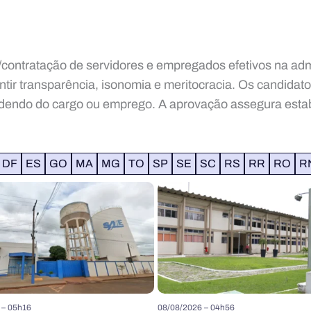
contratação de servidores e empregados efetivos na admin
ntir transparência, isonomia e meritocracia. Os candidato
endendo do cargo ou emprego. A aprovação assegura estab
DF
ES
GO
MA
MG
TO
SP
SE
SC
RS
RR
RO
R
 – 05h16
08/08/2026 – 04h56