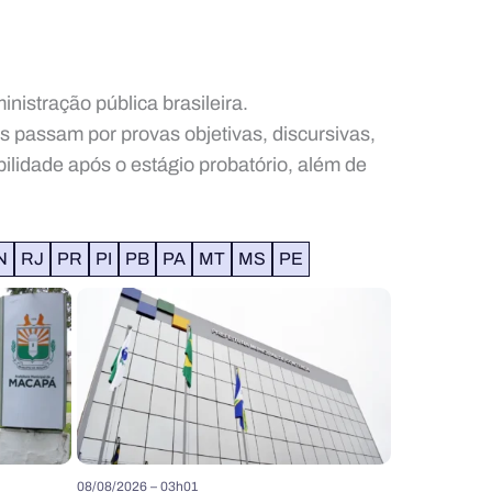
istração pública brasileira.
s passam por provas objetivas, discursivas,
ilidade após o estágio probatório, além de
N
RJ
PR
PI
PB
PA
MT
MS
PE
08/08/2026 – 03h01