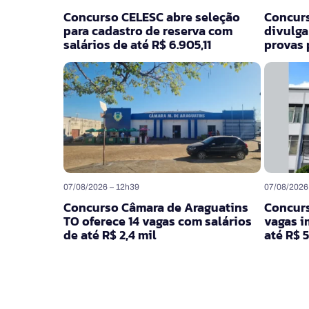
Concurso CELESC abre seleção
Concur
para cadastro de reserva com
divulga
salários de até R$ 6.905,11
provas 
07/08/2026 – 12h39
07/08/2026
Concurso Câmara de Araguatins
Concurs
TO oferece 14 vagas com salários
vagas i
de até R$ 2,4 mil
até R$ 