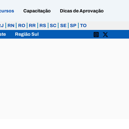
cursos
Capacitação
Dicas de Aprovação
RJ
RN
RO
RR
RS
SC
SE
SP
TO
ste
Região Sul