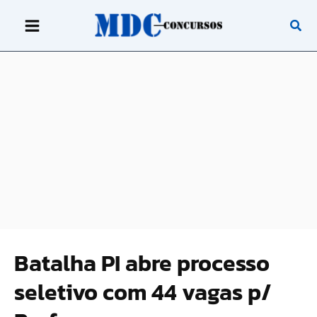
Ir
para
o
conteúdo
Batalha PI abre processo
seletivo com 44 vagas p/