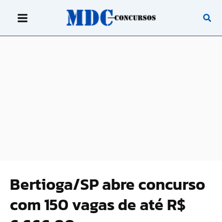
Ir
para
o
conteúdo
Bertioga/SP abre concurso
com 150 vagas de até R$