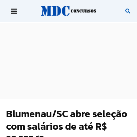
Ir
para
o
conteúdo
Blumenau/SC abre seleção
com salários de até R$