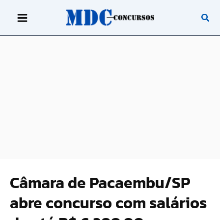
Ir
para
o
conteúdo
Câmara de Pacaembu/SP
abre concurso com salários