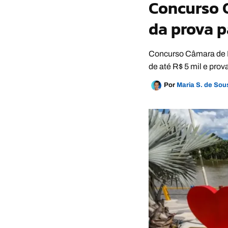
Concurso C
da prova p
Concurso Câmara de Ig
de até R$ 5 mil e pro
Por
Maria S. de So