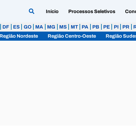
Início
Processos Seletivos
Con
DF
ES
GO
MA
MG
MS
MT
PA
PB
PE
PI
PR
Região Nordeste
Região Centro-Oeste
Região Sude