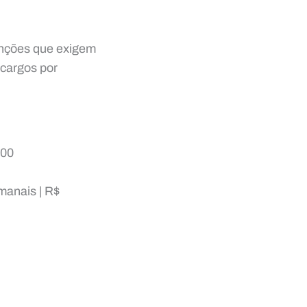
unções que exigem
 cargos por
,00
manais | R$