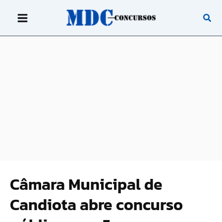
Ir
para
o
conteúdo
Câmara Municipal de
Candiota abre concurso