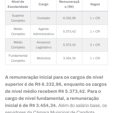
Nível de
Remuneraçã
Cargo
Vagas
Escolaridade
o (R$)
Superior
Contador
6.332,96
1 + CR
Completo
Médio
Agente
5.373,42
1 + CR
Completo
Administrativo
Médio
Assessor
5.373,42
2 + CR
Completo
Legislativo
Fundamental
Motorista
3.454,34
1 + CR
Completo
A remuneração inicial para os cargos de nível
superior é de R$ 6.332,96, enquanto os cargos
de nível médio recebem R$ 5.373,42. Para o
cargo de nível fundamental, a remuneração
inicial é de R$ 3.454,34.
Além do salário base, os
servidores da Câmara Municipal de Candiota