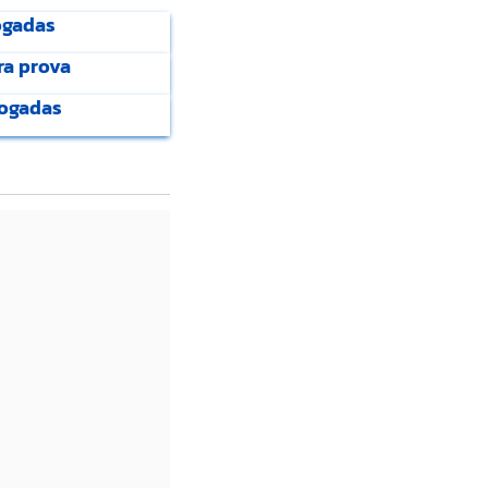
ogadas
ra prova
logadas