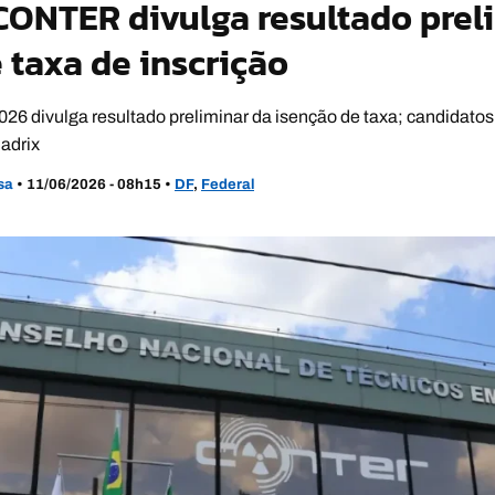
ONTER divulga resultado prel
 taxa de inscrição
 divulga resultado preliminar da isenção de taxa; candidatos 
uadrix
usa
•
11/06/2026 - 08h15
•
DF
,
Federal