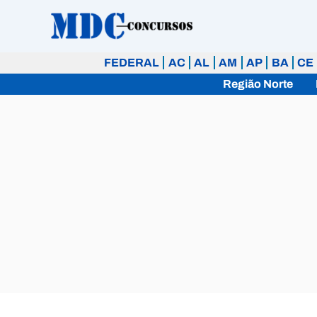
Ir
para
o
FEDERAL
AC
AL
AM
AP
BA
CE
conteúdo
Região Norte