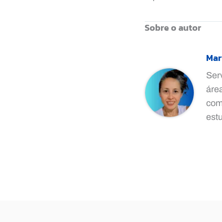
Sobre o autor
Mar
Ser
áre
comp
est