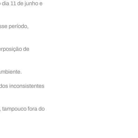
 dia 11 de junho e
sse período,
erposição de
ambiente.
idos inconsistentes
o, tampouco fora do