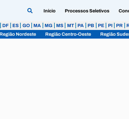
Início
Processos Seletivos
Con
DF
ES
GO
MA
MG
MS
MT
PA
PB
PE
PI
PR
Região Nordeste
Região Centro-Oeste
Região Sude