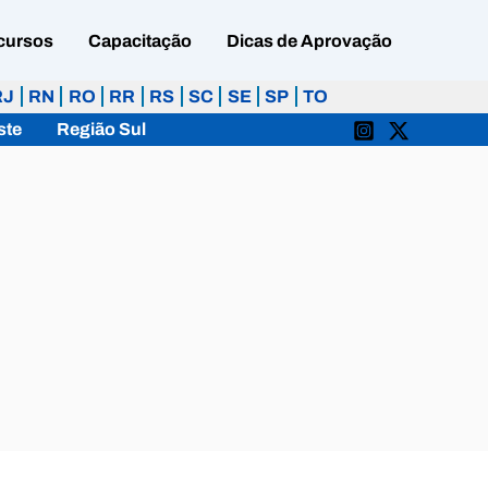
cursos
Capacitação
Dicas de Aprovação
RJ
RN
RO
RR
RS
SC
SE
SP
TO
ste
Região Sul