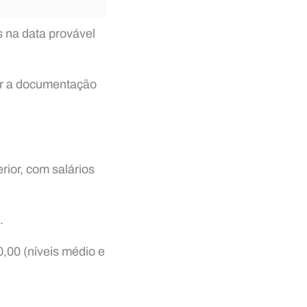
s na data provável
ar a documentação
ior, com salários
.
0,00 (níveis médio e