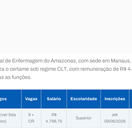
al de Enfermagem do Amazonas, com sede em Manaus, c
za o certame sob regime CLT, com remuneração de R$ 4
as as funções.
gos
Vagas
Salário
Escolaridade
Inscrições
(ver lista
9 +
R$
até
Superior
ixo)
CR
4.798,75
09/06/2026