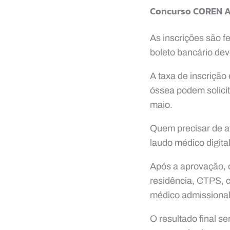
Concurso COREN AM
As inscrições são f
boleto bancário deve
A taxa de inscrição
óssea podem solicit
maio.
Quem precisar de at
laudo médico digita
Após a aprovação, o
residência, CTPS, c
médico admissional 
O resultado final se