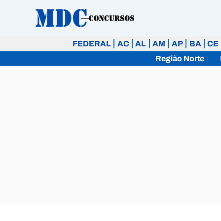
Ir
para
o
FEDERAL
AC
AL
AM
AP
BA
CE
conteúdo
Região Norte