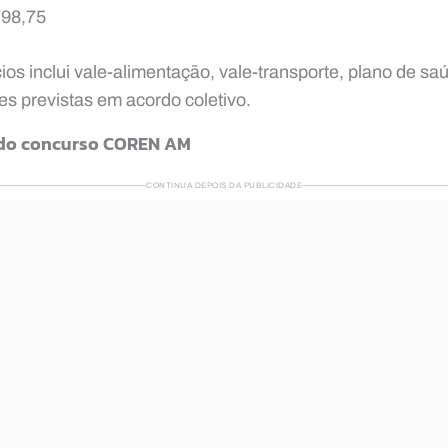
798,75
ios inclui vale-alimentação, vale-transporte, plano de saú
ões previstas em acordo coletivo.
s do concurso COREN AM
CONTINUA DEPOIS DA PUBLICIDADE