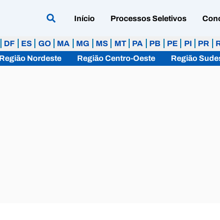
Início
Processos Seletivos
Con
DF
ES
GO
MA
MG
MS
MT
PA
PB
PE
PI
PR
Região Nordeste
Região Centro-Oeste
Região Sude