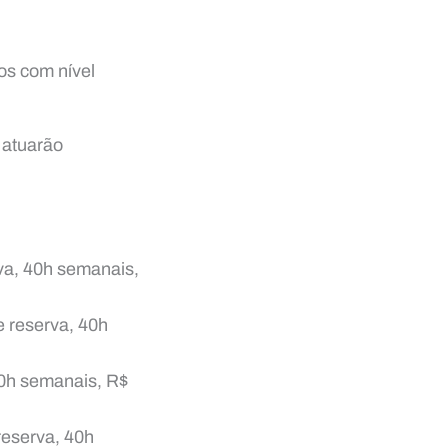
os com nível
 atuarão
va, 40h semanais,
e reserva, 40h
40h semanais, R$
reserva, 40h