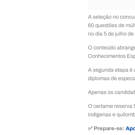
A seleção no concu
60 questões de múlt
no dia 5 de julho de
O conteúdo abrange 
Conhecimentos Espec
A segunda etapa é a
diplomas de especia
Apenas os candidato
O certame reserva 
indígenas e quilomb
✅ Prepare-se:
Apo