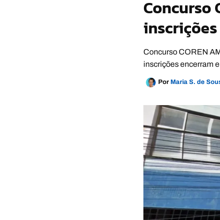
Concurso C
inscrições
Concurso COREN AM ab
inscrições encerram e
Por
Maria S. de So