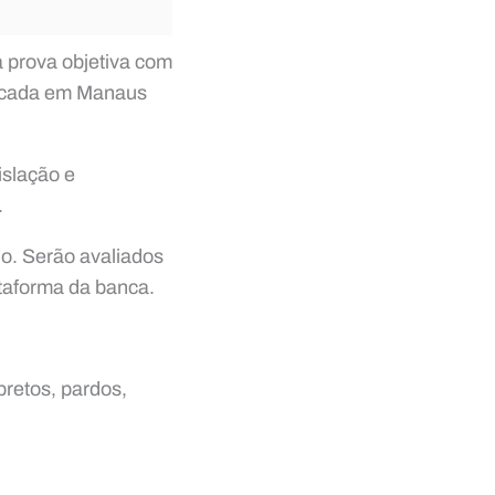
 prova objetiva com
plicada em Manaus
islação e
.
io. Serão avaliados
ataforma da banca.
.
retos, pardos,