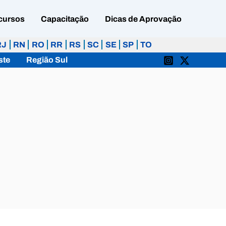
cursos
Capacitação
Dicas de Aprovação
RJ
RN
RO
RR
RS
SC
SE
SP
TO
ste
Região Sul