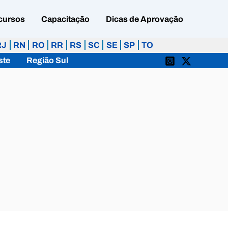
cursos
Capacitação
Dicas de Aprovação
RJ
RN
RO
RR
RS
SC
SE
SP
TO
ste
Região Sul