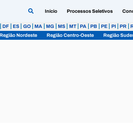
Início
Processos Seletivos
Con
DF
ES
GO
MA
MG
MS
MT
PA
PB
PE
PI
PR
Região Nordeste
Região Centro-Oeste
Região Sude