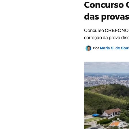
Concurso C
das provas
Concurso CREFONO 6 p
correção da prova dis
Por
Maria S. de So