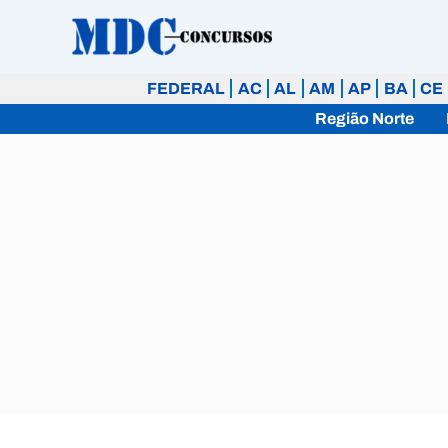
Ir
para
o
FEDERAL
AC
AL
AM
AP
BA
CE
conteúdo
Região Norte