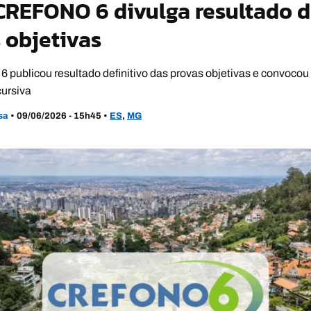
REFONO 6 divulga resultado de
 objetivas
ublicou resultado definitivo das provas objetivas e convocou 
cursiva
usa
•
09/06/2026 - 15h45
•
ES
,
MG