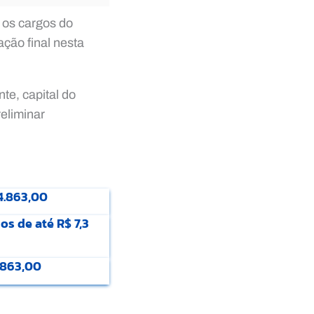
s os cargos do
ção final nesta
te, capital do
reliminar
4.863,00
os de até R$ 7,3
.863,00