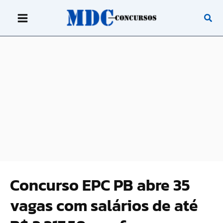
Ir
para
o
conteúdo
Concurso EPC PB abre 35
vagas com salários de até