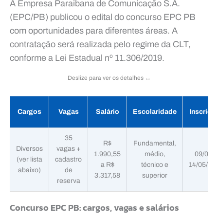
A Empresa Paraibana de Comunicação S.A.
(EPC/PB) publicou o edital do concurso EPC PB
com oportunidades para diferentes áreas. A
contratação será realizada pelo regime da CLT,
conforme a Lei Estadual nº 11.306/2019.
Deslize para ver os detalhes ↔️
Cargos
Vagas
Salário
Escolaridade
Inscriçõ
35
R$
Fundamental,
Diversos
vagas +
1.990,55
médio,
09/04 a
(ver lista
cadastro
a R$
técnico e
14/05/20
abaixo)
de
3.317,58
superior
reserva
Concurso EPC PB: cargos, vagas e salários