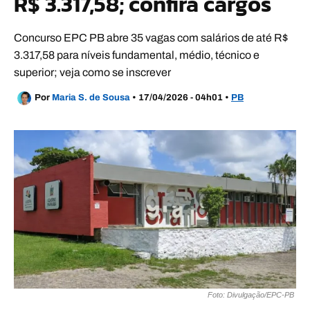
R$ 3.317,58; confira cargos
Concurso EPC PB abre 35 vagas com salários de até R$
3.317,58 para níveis fundamental, médio, técnico e
superior; veja como se inscrever
Por
Maria S. de Sousa
•
17/04/2026 - 04h01
•
PB
Foto: Divulgação/EPC-PB