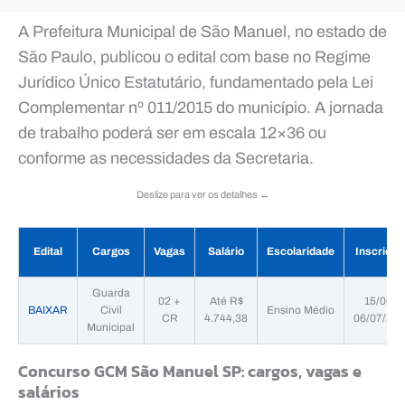
A Prefeitura Municipal de São Manuel, no estado de
São Paulo, publicou o edital com base no Regime
Jurídico Único Estatutário, fundamentado pela Lei
Complementar nº 011/2015 do município. A jornada
de trabalho poderá ser em escala 12×36 ou
conforme as necessidades da Secretaria.
Deslize para ver os detalhes ↔️
Edital
Cargos
Vagas
Salário
Escolaridade
Inscriçõe
Guarda
02 +
Até R$
15/06 a
BAIXAR
Civil
Ensino Médio
CR
4.744,38
06/07/20
Municipal
Concurso GCM São Manuel SP: cargos, vagas e
salários