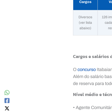
Cargos
V
Diversos
126 im
(ver lista
cada
abaixo)
re
Cargos e salários 
O
concurso
Itabaia
Além do salário bas
de reserva para tod
Nível médio e técn
• Agente Comunitár