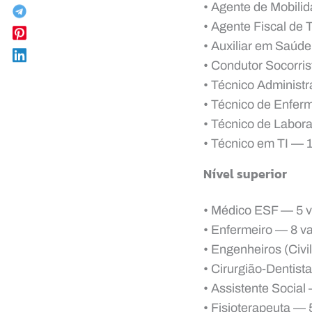
• Agente de Mobili
• Agente Fiscal de 
• Auxiliar em Saúde
• Condutor Socorris
• Técnico Administr
• Técnico de Enfer
• Técnico de Labora
• Técnico em TI — 1
Nível superior
• Médico ESF — 5 v
• Enfermeiro — 8 va
• Engenheiros (Civi
• Cirurgião-Dentist
• Assistente Social
• Fisioterapeuta — 