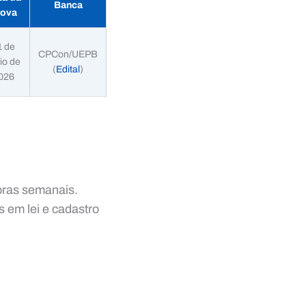
Banca
rova
1 de
CPCon/UEPB
io de
(
Edital
)
026
oras semanais.
s em lei e cadastro