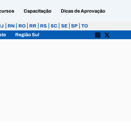
cursos
Capacitação
Dicas de Aprovação
RJ
RN
RO
RR
RS
SC
SE
SP
TO
ste
Região Sul