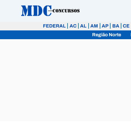
Ir
para
o
FEDERAL
AC
AL
AM
AP
BA
CE
conteúdo
Região Norte