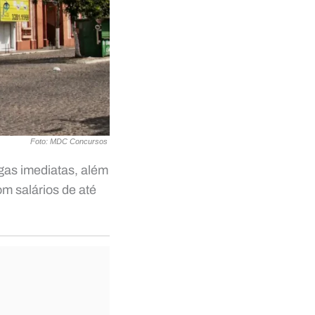
Foto: MDC Concursos
gas imediatas, além
om salários de até