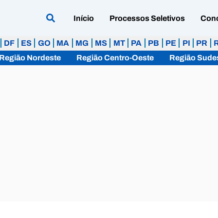
Início
Processos Seletivos
Con
DF
ES
GO
MA
MG
MS
MT
PA
PB
PE
PI
PR
Região Nordeste
Região Centro-Oeste
Região Sude