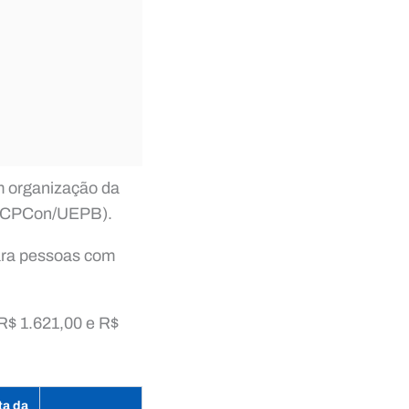
m organização da
 (CPCon/UEPB).
ara pessoas com
R$ 1.621,00 e R$
ta da