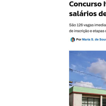
Concurso I
salários de
São 126 vagas imediat
de inscrição e etapas
Por
Maria S. de So