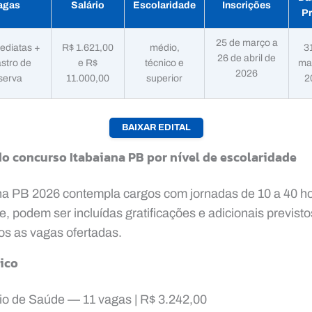
agas
Salário
Escolaridade
Inscrições
P
25 de março a
ediatas +
R$ 1.621,00
médio,
3
26 de abril de
stro de
e R$
técnico e
ma
2026
serva
11.000,00
superior
2
BAIXAR EDITAL
do concurso Itabaiana PB por nível de escolaridade
na PB 2026 contempla cargos com jornadas de 10 a 40 h
e, podem ser incluídas gratificações e adicionais previsto
os as vagas ofertadas.
ico
io de Saúde — 11 vagas | R$ 3.242,00