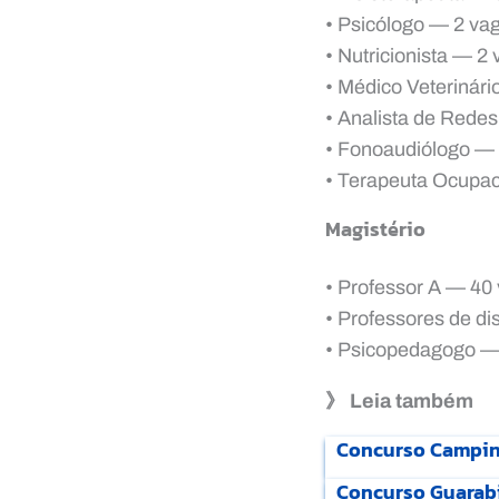
• Psicólogo — 2 vag
• Nutricionista — 2
• Médico Veterinári
• Analista de Redes
• Fonoaudiólogo — 
• Terapeuta Ocupac
Magistério
• Professor A — 40 
• Professores de di
• Psicopedagogo — 
》 Leia também
Concurso Campina
Concurso Guarabi