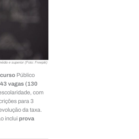
édio e superior (Foto: Freepik)
curso
Público
43 vagas (130
 escolaridade, com
scrições para 3
evolução da taxa.
ão inclui
prova