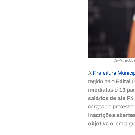
Confira todos 
A
Prefeitura Munici
regido pelo
Edital
0
imediatas e 13 pa
salários de até R
cargos de professor
Inscrições aberta
objetiva
e, em algu