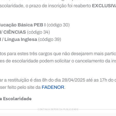
scolaridade, o prazo de inscrição foi reaberto
EXCLUSI
ducação Básica PEB I
(código 30)
II/ CIÊNCIAS
(código 34)
I / Língua Inglesa
(código 39)
itos para estes três cargos que não desejarem mais parti
ões de escolaridade podem solicitar o cancelamento da in
ar a restituição é das 8h do dia 28/04/2025 até as 17h do
er feito pelo site da
FADENOR
.
de Escolaridade
CONTINUA DEPOIS DA PUBLICIDADE