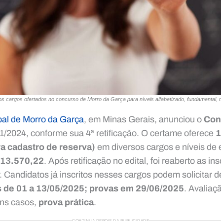
os cargos ofertados no concurso de Morro da Garça para níveis alfabetizado, fundamental, m
pal de Morro da Garça
, em Minas Gerais, anunciou o
Con
1/2024, conforme sua 4ª retificação. O certame oferece
1
ra cadastro de reserva)
em diversos cargos e níveis de
$ 13.570,22
. Após retificação no edital, foi reaberto as in
. Candidatos já inscritos nesses cargos podem solicitar d
s de 01 a 13/05/2025; provas em 29/06/2025
. Avaliaç
ns casos,
prova prática
.
CONTINUA DEPOIS DA PUBLICIDADE