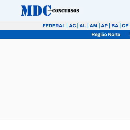
Ir
para
o
FEDERAL
AC
AL
AM
AP
BA
CE
conteúdo
Região Norte