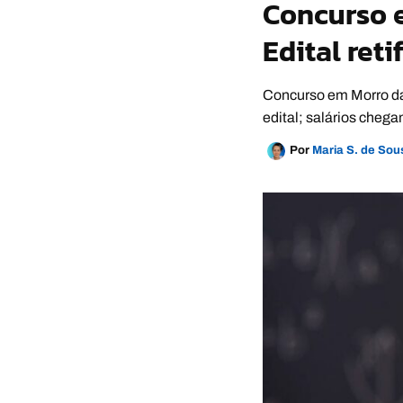
Concurso 
Edital reti
Concurso em Morro da 
edital; salários cheg
Por
Maria S. de So