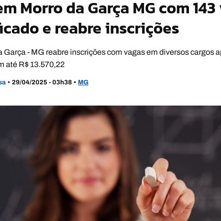
em Morro da Garça MG com 143
ficado e reabre inscrições
Garça - MG reabre inscrições com vagas em diversos cargos ap
am até R$ 13.570,22
usa
•
29/04/2025 - 03h38
•
MG