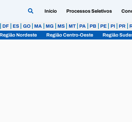
Início
Processos Seletivos
Con
DF
ES
GO
MA
MG
MS
MT
PA
PB
PE
PI
PR
Região Nordeste
Região Centro-Oeste
Região Sude