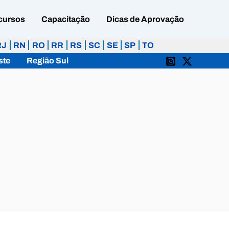
cursos
Capacitação
Dicas de Aprovação
RJ
RN
RO
RR
RS
SC
SE
SP
TO
ste
Região Sul