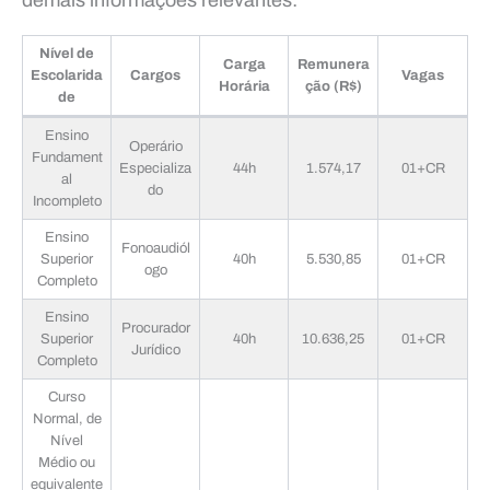
Nível de
Carga
Remunera
Escolarida
Cargos
Vagas
Horária
ção (R$)
de
Ensino
Operário
Fundament
Especializa
44h
1.574,17
01+CR
al
do
Incompleto
Ensino
Fonoaudiól
Superior
40h
5.530,85
01+CR
ogo
Completo
Ensino
Procurador
Superior
40h
10.636,25
01+CR
Jurídico
Completo
Curso
Normal, de
Nível
Médio ou
equivalente