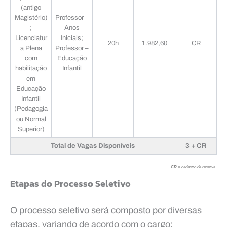
(antigo
Magistério)
Professor –
;
Anos
Licenciatur
Iniciais;
20h
1.982,60
CR
a Plena
Professor –
com
Educação
habilitação
Infantil
em
Educação
Infantil
(Pedagogia
ou Normal
Superior)
Total de Vagas Disponíveis
3 + CR
CR
= cadastro de reserva
Etapas do Processo Seletivo
O processo seletivo será composto por diversas
etapas, variando de acordo com o cargo: