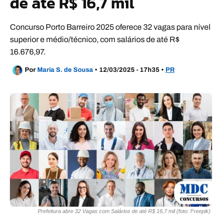
de até R$ 16,7 mil
Concurso Porto Barreiro 2025 oferece 32 vagas para nível
superior e médio/técnico, com salários de até R$
16.676,97.
Por
Maria S. de Sousa
•
12/03/2025 - 17h35
•
PR
Prefeitura abre 32 Vagas com Salários de até R$ 16,7 mil (foto: Freepik)