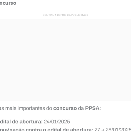
ncurso
CONTINUA DEPOIS DA PUBLICIDADE
tas mais importantes do
concurso
da
PPSA
:
dital de abertura:
24/01/2025
pugnação contra o edital de abertura:
27 a 28/01/202