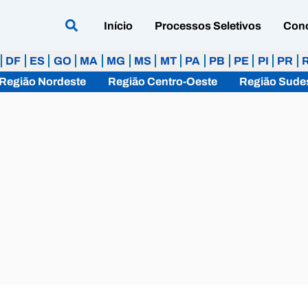
Início
Processos Seletivos
Con
DF
ES
GO
MA
MG
MS
MT
PA
PB
PE
PI
PR
Região Nordeste
Região Centro-Oeste
Região Sude