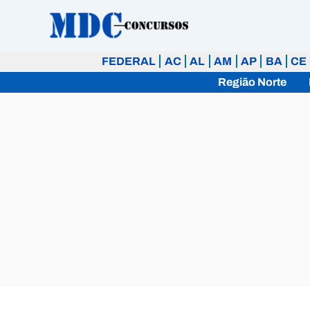
Ir
para
o
FEDERAL
AC
AL
AM
AP
BA
CE
conteúdo
Região Norte