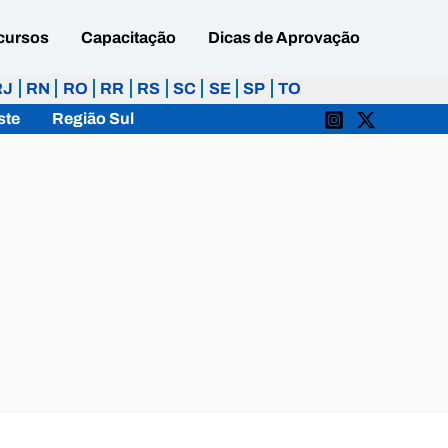
cursos
Capacitação
Dicas de Aprovação
RJ
RN
RO
RR
RS
SC
SE
SP
TO
ste
Região Sul