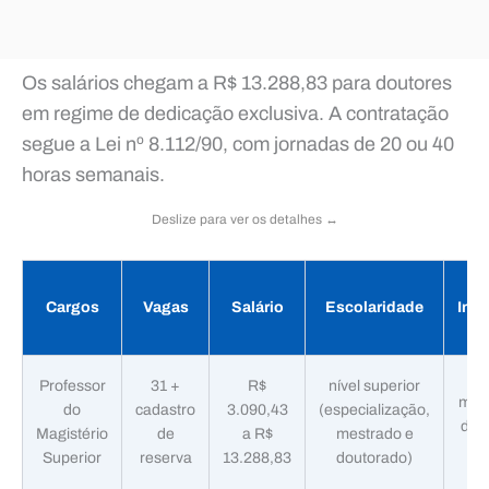
Os salários chegam a R$ 13.288,83 para doutores
em regime de dedicação exclusiva. A contratação
segue a Lei nº 8.112/90, com jornadas de 20 ou 40
horas semanais.
Deslize para ver os detalhes ↔️
Cargos
Vagas
Salário
Escolaridade
Insc
2
Professor
31 +
R$
nível superior
març
do
cadastro
3.090,43
(especialização,
de a
Magistério
de
a R$
mestrado e
2
Superior
reserva
13.288,83
doutorado)