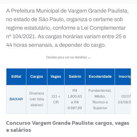
A Prefeitura Municipal de Vargem Grande Paulista,
no estado de São Paulo, organiza o certame sob
regime estatutário, conforme a Lei Complementar
nº 104/2021. As cargas horárias variam entre 25 e
44 horas semanais, a depender do cargo.
Deslize para ver os detalhes ↔️
Edital
Cargos
Vagas
Salário
Escolaridade
Inscriçõe
R$
Fundamental,
Diversos
121 +
1.800,63
Médio,
02/07 a
BAIXAR
(ver lista
CR
a R$
Técnico e
03/08/202
abaixo)
9.687,99
Superior
Concurso Vargem Grande Paulista: cargos, vagas
e salários