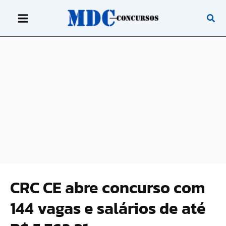
Ir
para
o
conteúdo
CRC CE abre concurso com
144 vagas e salários de até