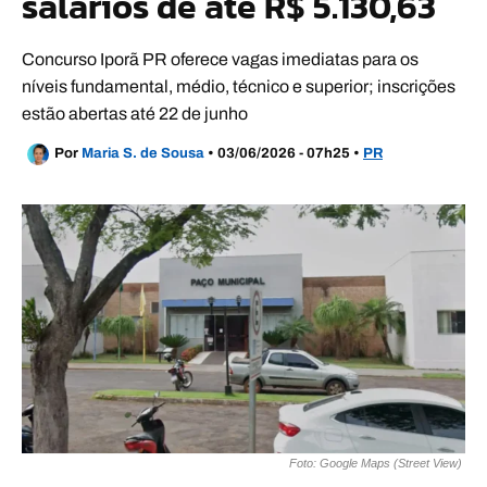
salários de até R$ 5.130,63
Concurso Iporã PR oferece vagas imediatas para os
níveis fundamental, médio, técnico e superior; inscrições
estão abertas até 22 de junho
Por
Maria S. de Sousa
•
03/06/2026 - 07h25
•
PR
Foto: Google Maps (Street View)