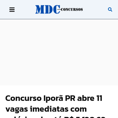
Ir
para
o
conteúdo
Concurso Iporã PR abre 11
vagas imediatas com