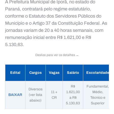
A Prefeitura Municipal de Iporã, no estado do
Paraná, contratará pelo regime estatutário,
conforme o Estatuto dos Servidores Públicos do
Município e o Artigo 37 da Constituição Federal. As
jornadas variam de 20 a 40 horas semanais, com
remuneração inicial entre R$ 1.621,00 e R$
5.130,63.
Deslize para ver os detalhes ↔️
Edital
Cargos
Vagas
Salário
Escolaridade
R$
Fundamental,
Diversos
11 +
1.621,00
Médio,
BAIXAR
(ver lista
CR
a R$
Técnico e
abaixo)
5.130,63
Superior