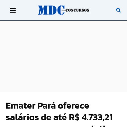
Ir
para
o
conteúdo
Emater Pará oferece
salários de até R$ 4.733,21