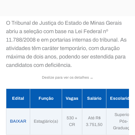
O Tribunal de Justiça do Estado de Minas Gerais
abriu a seleção com base na Lei Federal nº
11.788/2008 e em portarias internas do tribunal. As
atividades têm caráter temporário, com duração
máxima de dois anos, podendo ser estendida para
candidatos com deficiência.
Deslize para ver os detalhes ↔️
Edital
Função
Vagas
Salário
Escolaridad
Superior /
530 +
Até R$
BAIXAR
Estagiário(a)
Pós-
CR
3.751,50
Graduação