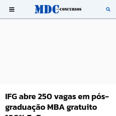
Ir
para
o
conteúdo
IFG abre 250 vagas em pós-
graduação MBA gratuito