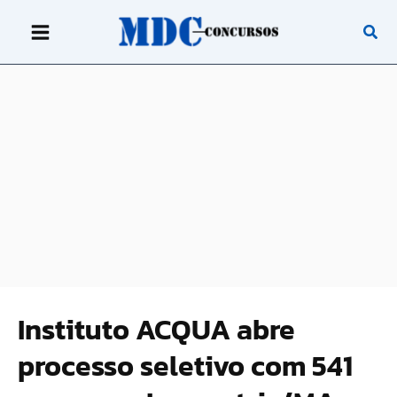
Ir
para
o
conteúdo
Instituto ACQUA abre
processo seletivo com 541