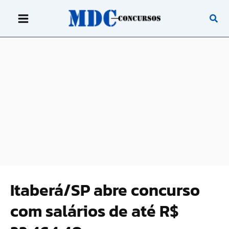
Ir
para
o
conteúdo
Itaberá/SP abre concurso
com salários de até R$