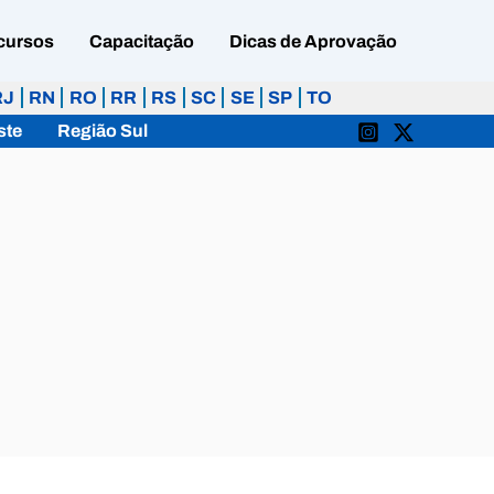
cursos
Capacitação
Dicas de Aprovação
RJ
RN
RO
RR
RS
SC
SE
SP
TO
ste
Região Sul