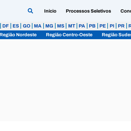
Início
Processos Seletivos
Con
DF
ES
GO
MA
MG
MS
MT
PA
PB
PE
PI
PR
Região Nordeste
Região Centro-Oeste
Região Sude