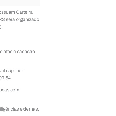
possuam Carteira
 RS será organizado
).
diatas e cadastro
vel superior
99,54.
ssoas com
ligências externas.