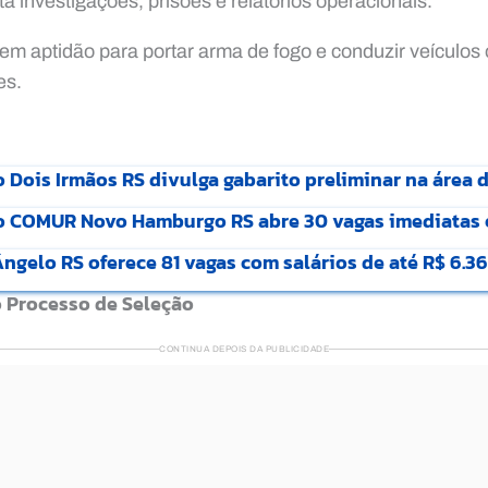
a investigações, prisões e relatórios operacionais.
em aptidão para portar arma de fogo e conduzir veículos o
es.
 Dois Irmãos RS divulga gabarito preliminar na área 
o COMUR Novo Hamburgo RS abre 30 vagas imediatas 
gelo RS oferece 81 vagas com salários de até R$ 6.36
o Processo de Seleção
CONTINUA DEPOIS DA PUBLICIDADE