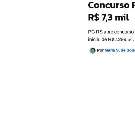
Concurso P
R$ 7,3 mil
PC RS abre concurso p
inicial de R$ 7.299,54.
Por
Maria S. de So