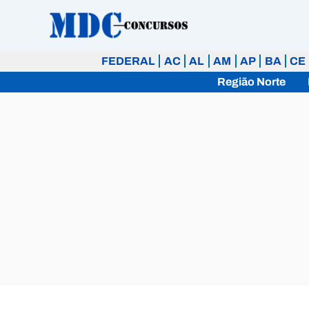
Ir
para
o
FEDERAL
AC
AL
AM
AP
BA
CE
conteúdo
Região Norte