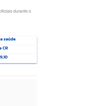
ficiais durante o
da saúde
e CR
9,10