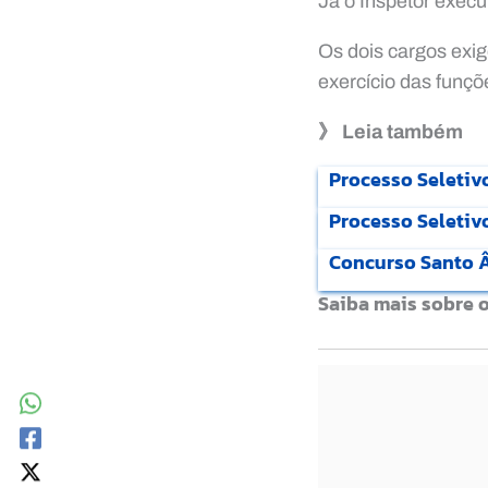
Já o Inspetor execut
Os dois cargos exig
exercício das funçõ
》 Leia também
Processo Seletivo
Processo Seletiv
Concurso Santo Ân
Saiba mais sobre 