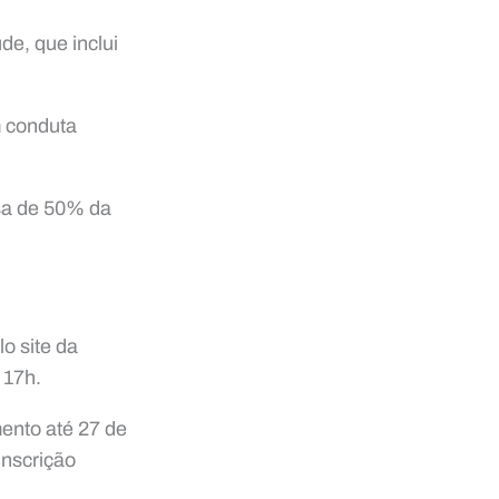
de, que inclui
m conduta
sa de 50% da
o site da
 17h.
mento até 27 de
inscrição