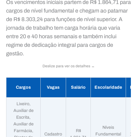
Os vencimentos iniciais partem de R$ 1.864,71 para
cargos de nível fundamental e chegam ao patamar
de R$ 8.303,24 para funções de nível superior. A
jornada de trabalho tem carga horária que varia
entre 20 e 40 horas semanais e também inclui
regime de dedicação integral para cargos de
gestão.
Deslize para ver os detalhes ↔️
Cargos
Vagas
Salário
Escolaridade
Ins
Lixeiro,
Auxiliar de
Escrita,
Auxiliar de
Níveis
Farmácia,
R$
Cadastro
Fundamental
11/