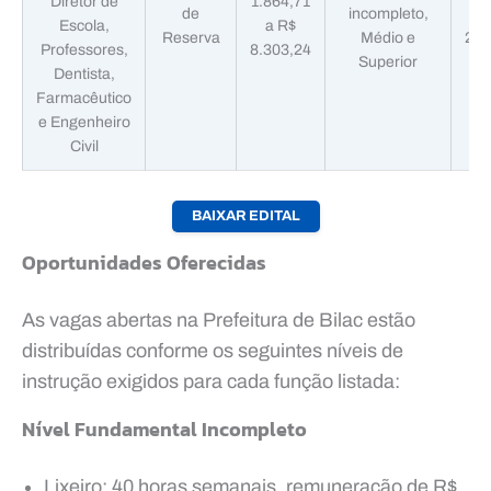
Diretor de
1.864,71
de
incompleto,
Escola,
a R$
Reserva
Médio e
25/
Professores,
8.303,24
Superior
Dentista,
Farmacêutico
e Engenheiro
Civil
BAIXAR EDITAL
Oportunidades Oferecidas
As vagas abertas na Prefeitura de Bilac estão
distribuídas conforme os seguintes níveis de
instrução exigidos para cada função listada:
Nível Fundamental Incompleto
Lixeiro: 40 horas semanais, remuneração de R$