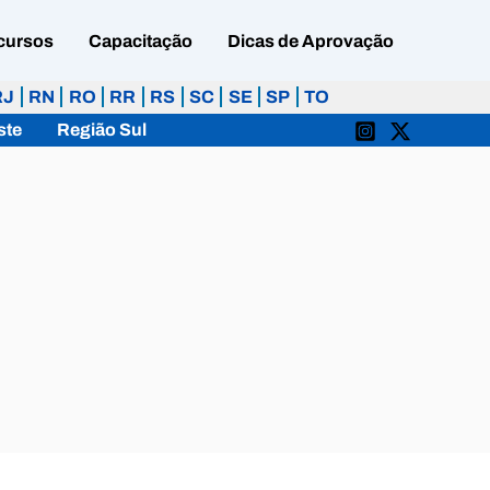
cursos
Capacitação
Dicas de Aprovação
RJ
RN
RO
RR
RS
SC
SE
SP
TO
ste
Região Sul