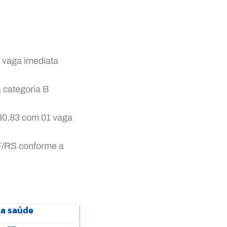
 vaga imediata
 categoria B
80,83 com 01 vaga
EF/RS conforme a
da saúde