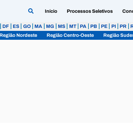
Início
Processos Seletivos
Con
DF
ES
GO
MA
MG
MS
MT
PA
PB
PE
PI
PR
Região Nordeste
Região Centro-Oeste
Região Sude