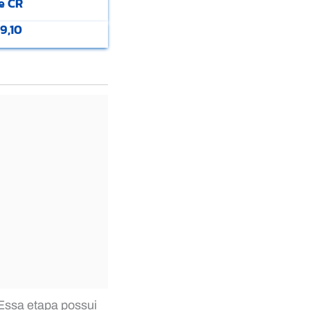
e CR
9,10
 Essa etapa possui