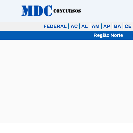
Ir
para
o
FEDERAL
AC
AL
AM
AP
BA
CE
conteúdo
Região Norte