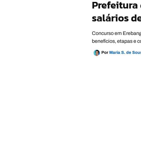
Prefeitur
salários de
Concurso em Erebango 
benefícios, etapas e 
Por
Maria S. de So