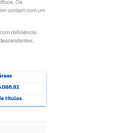
íficos. Os
agem contam com um
com deficiência.
odescendentes,
áreas
5.088,82
e títulos