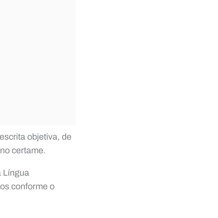
scrita objetiva, de
s no certame.
á Língua
os conforme o