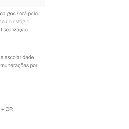
 cargos será pelo
são do estágio
fiscalização.
de escolaridade
remunerações por
s + CR