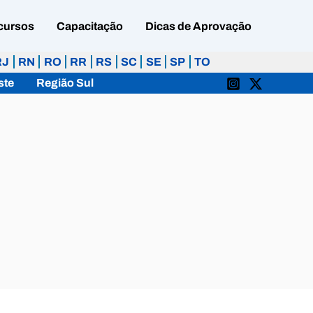
cursos
Capacitação
Dicas de Aprovação
RJ
RN
RO
RR
RS
SC
SE
SP
TO
ste
Região Sul