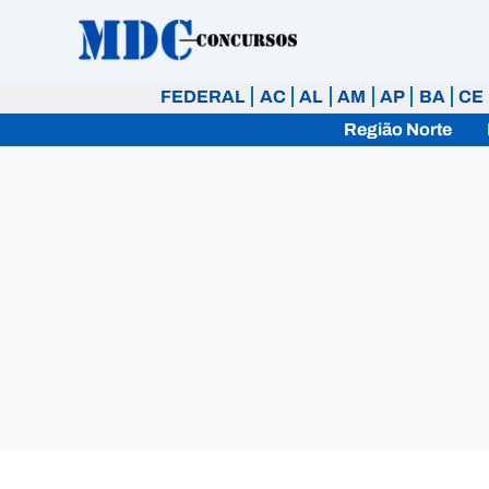
Ir
para
o
FEDERAL
AC
AL
AM
AP
BA
CE
conteúdo
Região Norte