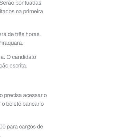
a. Serão pontuadas
itados na primeira
rá de três horas,
Piraquara.
ra. O candidato
ção escrita.
o precisa acessar o
r o boleto bancário
,00 para cargos de
.