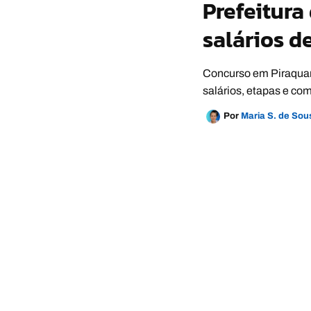
Prefeitura
salários d
Concurso em Piraquara
salários, etapas e com
Por
Maria S. de So