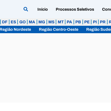
Início
Processos Seletivos
Con
DF
ES
GO
MA
MG
MS
MT
PA
PB
PE
PI
PR
Região Nordeste
Região Centro-Oeste
Região Sude