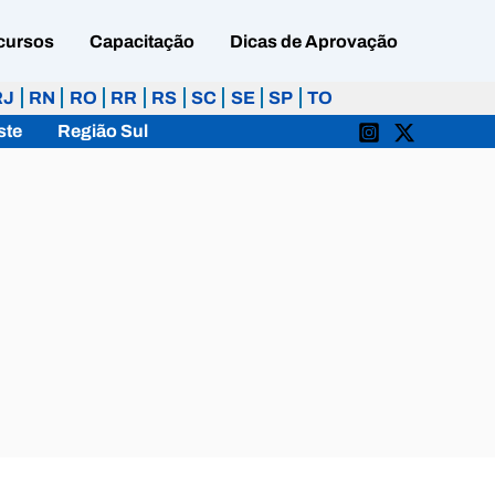
cursos
Capacitação
Dicas de Aprovação
RJ
RN
RO
RR
RS
SC
SE
SP
TO
ste
Região Sul