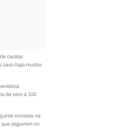
 de caráter
as caso haja muitos
temática,
ia de zero a 100
uinte consiste na
os que seguirem no