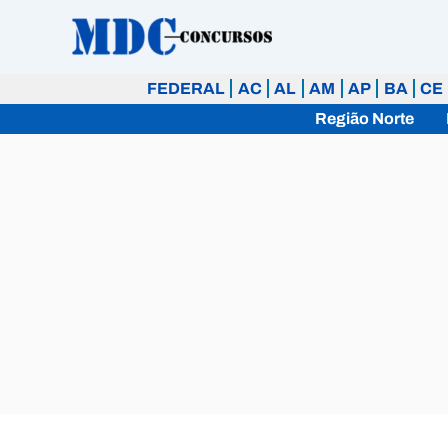
Ir
para
o
FEDERAL
AC
AL
AM
AP
BA
CE
conteúdo
Região Norte