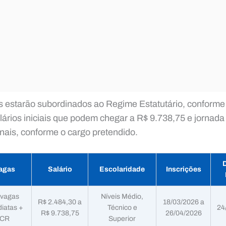
s estarão subordinados ao Regime Estatutário, conforme 
ários iniciais que podem chegar a R$ 9.738,75 e jornada 
nais, conforme o cargo pretendido.
D
agas
Salário
Escolaridade
Inscrições
 vagas
Níveis Médio,
R$ 2.484,30 a
18/03/2026 a
iatas +
Técnico e
24
R$ 9.738,75
26/04/2026
CR
Superior