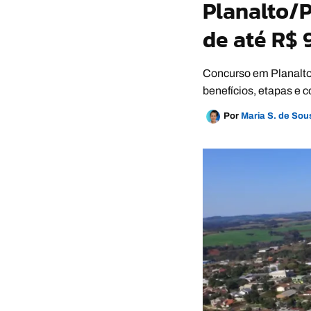
Planalto/P
de até R$ 9
Concurso em Planalto (
benefícios, etapas e 
Por
Maria S. de So