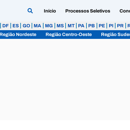
Início
Processos Seletivos
Con
DF
ES
GO
MA
MG
MS
MT
PA
PB
PE
PI
PR
Região Nordeste
Região Centro-Oeste
Região Sude