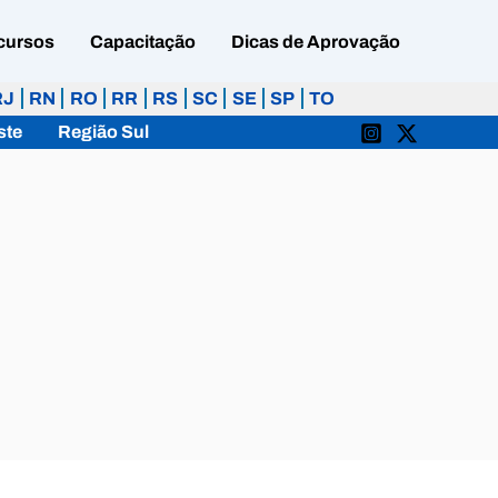
cursos
Capacitação
Dicas de Aprovação
RJ
RN
RO
RR
RS
SC
SE
SP
TO
ste
Região Sul