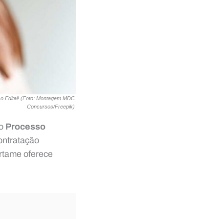
a o Edital! (Foto: Montagem MDC
Concursos/Freepik)
do
Processo
ontratação
ertame oferece