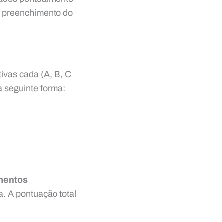
a preenchimento do
tivas cada (A, B, C
a seguinte forma:
mentos
a. A pontuação total