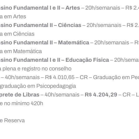
sino Fundamental I e II – Artes
– 20h/semanais – R$ 2.
na em Artes
sino Fundamental II – Ciências
– 20h/semanais – R$ 2
na em Ciências
sino Fundamental II – Matemática
– 20h/semanais – R$
na em Matemática
sino Fundamental I e II – Educação Física
– 20h/seman
 plena e registro no conselho
– 40h/semanais – R$ 4.010,65 – CR – Graduação em Pe
s-graduação em Psicopedagogia
prete de Libras
– 40h/semanais –
R$ 4.204,29
– CR – L
de no mínimo 420h
de Reserva