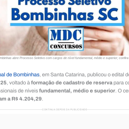
ombinhas abre Processo Seletivo com cargos de nível fundamental, médio e superior; confir
ipal de Bombinhas
, em Santa Catarina, publicou o edital 
025
, voltado à
formação de cadastro de reserva
para c
ssionais de níveis
fundamental, médio e superior
. O c
am a R$ 4.204,29
.
CONTINUA DEPOIS DA PUBLICIDADE