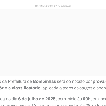
CONTINUA DEPOIS DA PUBLICIDADE
 da Prefeitura de
Bombinhas
será composto por
prova 
ório e classificatório
, aplicada a todos os cargos dispon
ada no dia
6 de julho de 2025
, com início às
09h
, em loc
 das inscrições. Os portões serão abertos às 08h e fec