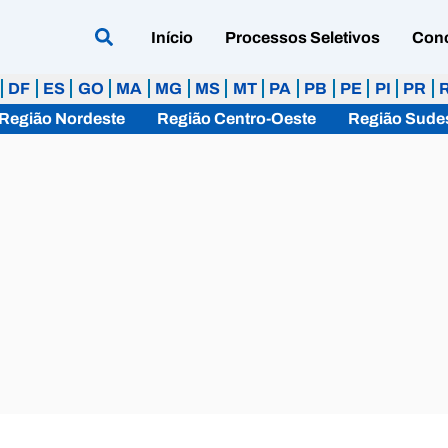
Início
Processos Seletivos
Con
DF
ES
GO
MA
MG
MS
MT
PA
PB
PE
PI
PR
Região Nordeste
Região Centro-Oeste
Região Sude