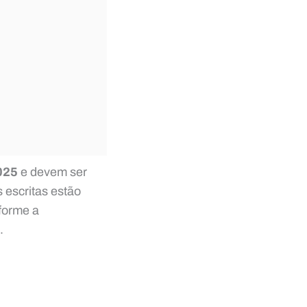
025
e devem ser
s escritas estão
forme a
.