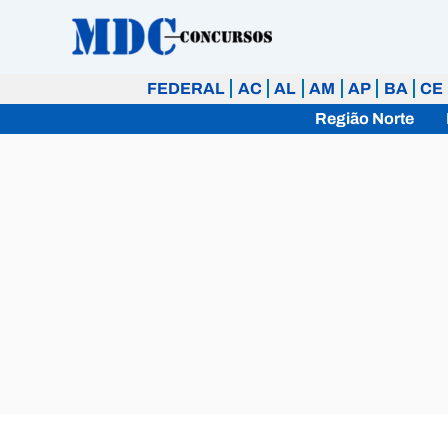
Ir
para
o
FEDERAL
AC
AL
AM
AP
BA
CE
conteúdo
Região Norte