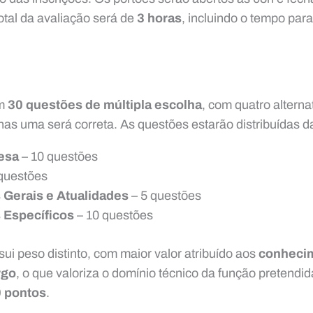
otal da avaliação será de
3 horas
, incluindo o tempo par
om
30 questões de múltipla escolha
, com quatro alterna
nas uma será correta. As questões estarão distribuídas d
esa
– 10 questões
questões
Gerais e Atualidades
– 5 questões
Específicos
– 10 questões
sui peso distinto, com maior valor atribuído aos
conheci
rgo
, o que valoriza o domínio técnico da função pretendid
 pontos
.