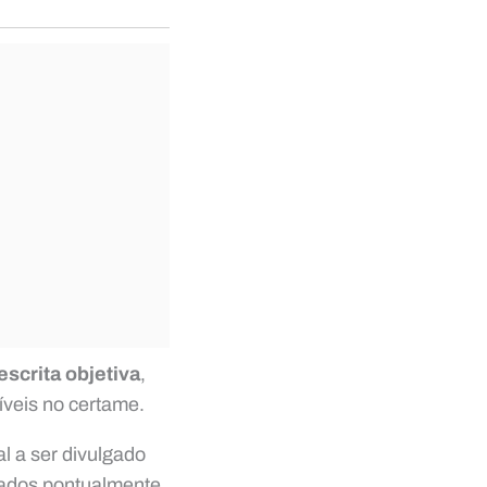
escrita objetiva
,
íveis no certame.
al a ser divulgado
hados pontualmente