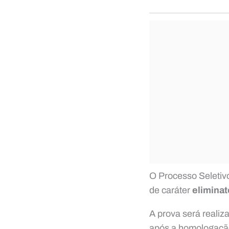
O Processo Seletivo
de caráter
eliminat
A prova será realiz
após a homologação