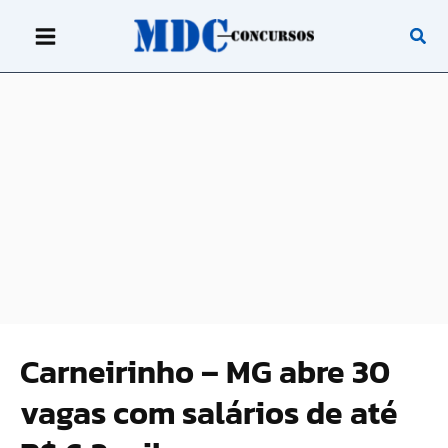
Ir
para
o
conteúdo
Carneirinho – MG abre 30
vagas com salários de até