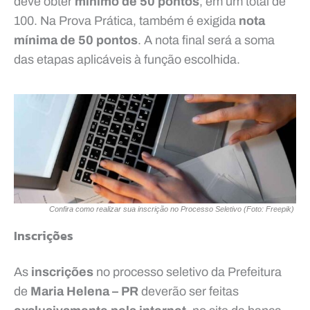
deve obter
mínimo de 50 pontos
, em um total de
100. Na Prova Prática, também é exigida
nota
mínima de 50 pontos
. A nota final será a soma
das etapas aplicáveis à função escolhida.
Confira como realizar sua inscrição no Processo Seletivo (Foto: Freepik)
Inscrições
As
inscrições
no processo seletivo da Prefeitura
de
Maria Helena – PR
deverão ser feitas