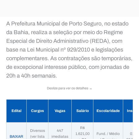
A Prefeitura Municipal de Porto Seguro, no estado
da Bahia, realiza a seleção por meio do Regime
Especial de Direito Administrativo (REDA), com
base na Lei Municipal nº 929/2010 e legislações
complementares. As contratações são temporárias,
de excepcional interesse público, com jornadas de
20h a 40h semanais.
Deslize para ver os detalhes ↔️
Edital
Cargos
Vagas
Salário
Escolaridade
Inscri
R$
Diversos
447
1.621,00
Fund. / Médio
01/07
BAIXAR
(ver lista
imediatas