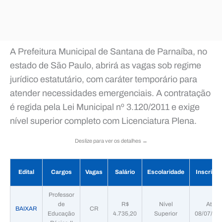
A Prefeitura Municipal de Santana de Parnaíba, no
estado de São Paulo, abrirá as vagas sob regime
jurídico estatutário, com caráter temporário para
atender necessidades emergenciais. A contratação
é regida pela Lei Municipal nº 3.120/2011 e exige
nível superior completo com Licenciatura Plena.
Deslize para ver os detalhes ↔️
Edital
Cargos
Vagas
Salário
Escolaridade
Inscriçõ
Professor
de
R$
Nível
Até
BAIXAR
CR
Educação
4.735,20
Superior
08/07/20