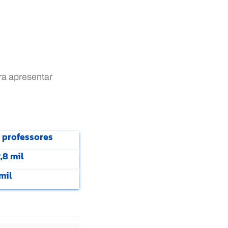
a apresentar
a professores
,8 mil
mil