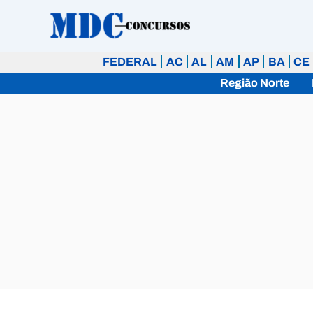
Ir
para
o
FEDERAL
AC
AL
AM
AP
BA
CE
conteúdo
Região Norte