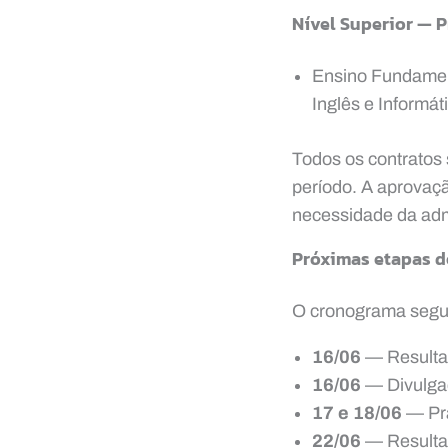
Nível Superior — 
Ensino Fundament
Inglês e Informá
Todos os contratos
período. A aprovaçã
necessidade da adm
Próximas etapas d
O cronograma segue
16/06
— Resultad
16/06
— Divulgaç
17 e 18/06
— Pra
22/06
— Resultad