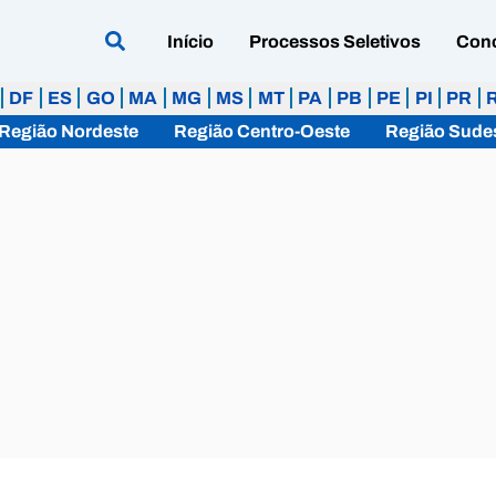
Início
Processos Seletivos
Con
DF
ES
GO
MA
MG
MS
MT
PA
PB
PE
PI
PR
Região Nordeste
Região Centro-Oeste
Região Sude