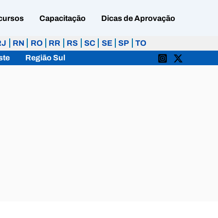
cursos
Capacitação
Dicas de Aprovação
RJ
RN
RO
RR
RS
SC
SE
SP
TO
ste
Região Sul