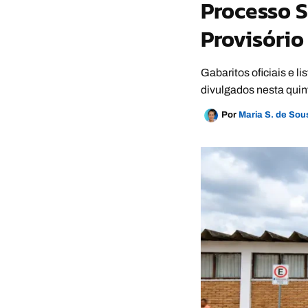
Processo S
Provisório
Gabaritos oficiais e 
divulgados nesta quint
Por
Maria S. de So