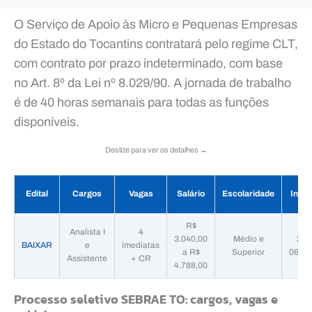
O Serviço de Apoio às Micro e Pequenas Empresas
do Estado do Tocantins contratará pelo regime CLT,
com contrato por prazo indeterminado, com base
no Art. 8º da Lei nº 8.029/90. A jornada de trabalho
é de 40 horas semanais para todas as funções
disponíveis.
Deslize para ver os detalhes ↔️
Edital
Cargos
Vagas
Salário
Escolaridade
Inscr
R$
Analista I
4
3.040,00
Médio e
22/
BAIXAR
e
imediatas
a R$
Superior
06/07
Assistente
+ CR
4.788,00
Processo seletivo SEBRAE TO: cargos, vagas e