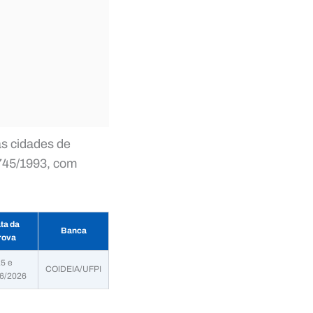
as cidades de
.745/1993, com
ta da
Banca
rova
5 e
COIDEIA/UFPI
6/2026