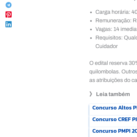
Carga horária: 4
Remuneração: R$ 
Vagas: 14 imedia
Requisitos: Qual
Cuidador
O edital reserva 30
quilombolas. Outro
as atribuições do c
》 Leia também
Concurso Altos PI
Concurso CREF PI 
Concurso PMPI 202