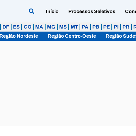
Início
Processos Seletivos
Con
DF
ES
GO
MA
MG
MS
MT
PA
PB
PE
PI
PR
Região Nordeste
Região Centro-Oeste
Região Sude