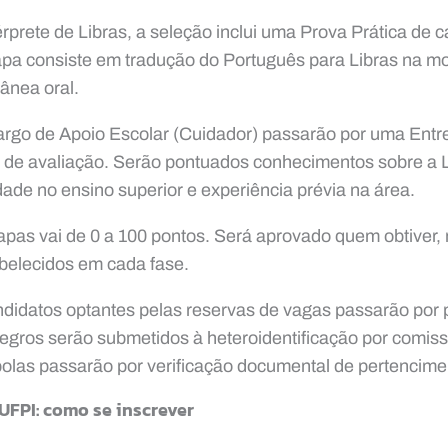
rprete de Libras, a seleção inclui uma Prova Prática de ca
etapa consiste em tradução do Português para Libras na mo
tânea oral.
argo de Apoio Escolar (Cuidador) passarão por uma Entr
os de avaliação. Serão pontuados conhecimentos sobre a L
idade no ensino superior e experiência prévia na área.
apas vai de 0 a 100 pontos. Será aprovado quem obtiver
abelecidos em cada fase.
ndidatos optantes pelas reservas de vagas passarão por
gros serão submetidos à heteroidentificação por comiss
olas passarão por verificação documental de pertencimen
UFPI: como se inscrever