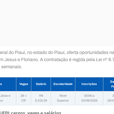
ral do Piauí, no estado do Piauí, oferta oportunidades n
m Jesus e Floriano. A contratação é regida pela Lei nº 8
s semanais.
Da
os
Vagas
Salário
Escolaridade
Inscrições
P
Libras e
29 +
R$
Nível
19/06 a
2
or
CR
5.215,39
Superior
23/06/2026
26/0
UFPI: cargos, vagas e salários