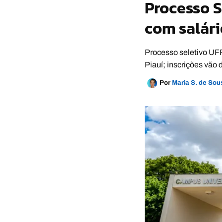
Processo S
com salári
Processo seletivo UFP
Piauí; inscrições vão 
Por
Maria S. de So