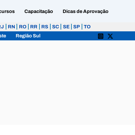
cursos
Capacitação
Dicas de Aprovação
RJ
RN
RO
RR
RS
SC
SE
SP
TO
ste
Região Sul