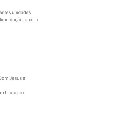
rentes unidades
imentação, auxílio-
 Bom Jesus e
em Libras ou