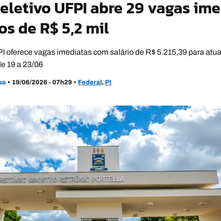
eletivo UFPI abre 29 vagas im
os de R$ 5,2 mil
I oferece vagas imediatas com salário de R$ 5.215,39 para atu
de 19 a 23/06
usa
•
19/06/2026 - 07h29
•
Federal
,
PI