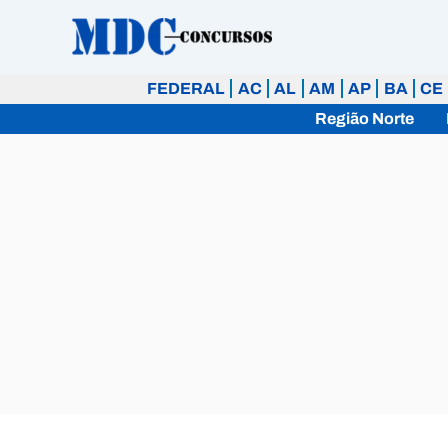
Ir
para
o
FEDERAL
AC
AL
AM
AP
BA
CE
conteúdo
Região Norte