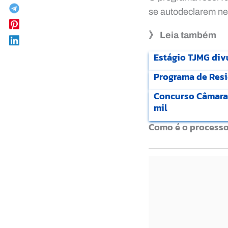
se autodeclarem ne
》 Leia também
Estágio TJMG divu
Programa de Resi
Concurso Câmara T
mil
Como é o processo