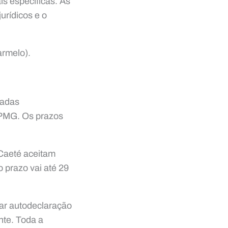
s específicas. As
urídicos e o
armelo).
zadas
 MPMG. Os prazos
Caeté aceitam
 prazo vai até 29
ar autodeclaração
nte. Toda a