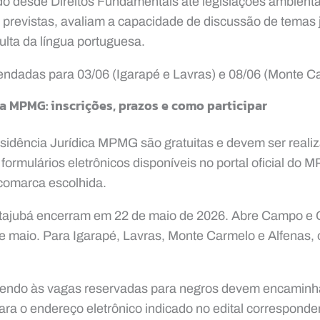
o desde Direitos Fundamentais até legislações ambientai
 previstas, avaliam a capacidade de discussão de temas j
lta da língua portuguesa.
endadas para 03/06 (Igarapé e Lavras) e 08/06 (Monte C
a MPMG: inscrições, prazos e como participar
esidência Jurídica MPMG são gratuitas e devem ser reali
formulários eletrônicos disponíveis no portal oficial do
comarca escolhida.
 Itajubá encerram em 22 de maio de 2026. Abre Campo e 
e maio. Para Igarapé, Lavras, Monte Carmelo e Alfenas, o
endo às vagas reservadas para negros devem encaminh
a o endereço eletrônico indicado no edital corresponde