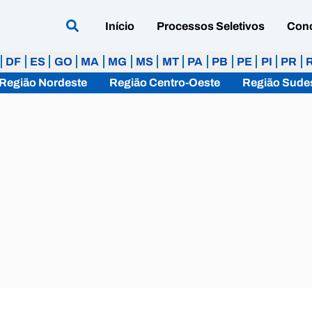
Início
Processos Seletivos
Con
DF
ES
GO
MA
MG
MS
MT
PA
PB
PE
PI
PR
Região Nordeste
Região Centro-Oeste
Região Sude