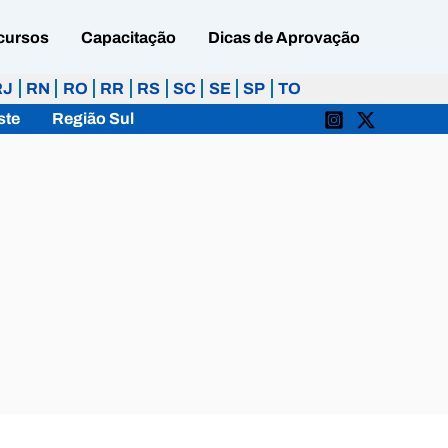
cursos
Capacitação
Dicas de Aprovação
RJ
RN
RO
RR
RS
SC
SE
SP
TO
ste
Região Sul