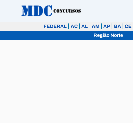
Ir
para
o
FEDERAL
AC
AL
AM
AP
BA
CE
conteúdo
Região Norte