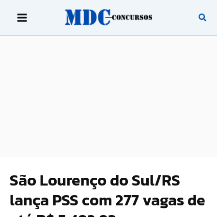
Ir
para
o
conteúdo
São Lourenço do Sul/RS
lança PSS com 277 vagas de