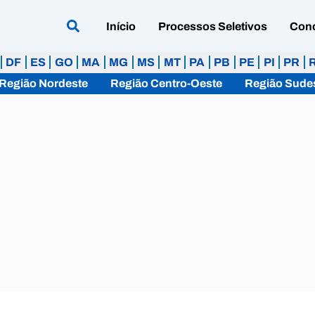
Início
Processos Seletivos
Con
DF
ES
GO
MA
MG
MS
MT
PA
PB
PE
PI
PR
Região Nordeste
Região Centro-Oeste
Região Sude