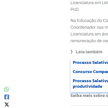
Licenciatura em Le
PcD.
Na Educação do Cam
Coordenador nas mo
Licenciatura em á
remuneração de cer
》 Leia também
Processo Seletivo
Concurso Companh
Processo Seleti
produtividade
Saiba mais sobre 