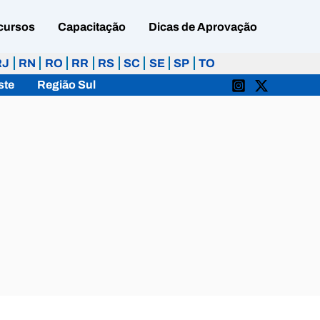
cursos
Capacitação
Dicas de Aprovação
RJ
RN
RO
RR
RS
SC
SE
SP
TO
ste
Região Sul