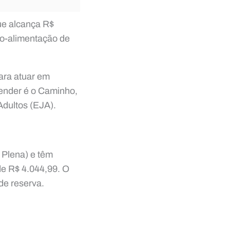
ue alcança R$
io-alimentação de
para atuar em
ender é o Caminho,
dultos (EJA).
 Plena) e têm
de R$ 4.044,99. O
de reserva.