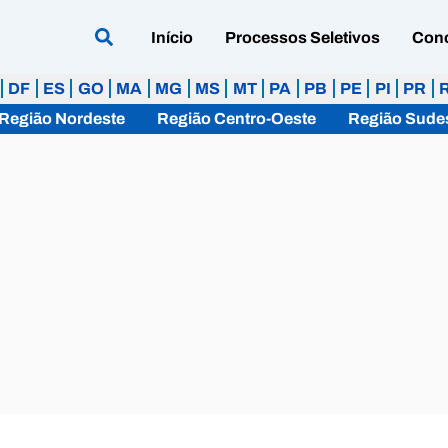
Início
Processos Seletivos
Con
DF
ES
GO
MA
MG
MS
MT
PA
PB
PE
PI
PR
Região Nordeste
Região Centro-Oeste
Região Sude