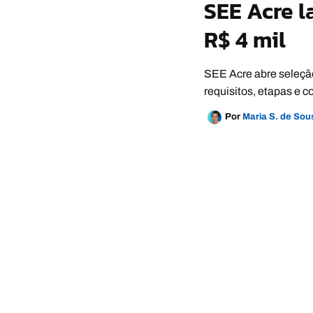
SEE Acre l
R$ 4 mil
SEE Acre abre seleção
requisitos, etapas e c
Por
Maria S. de So