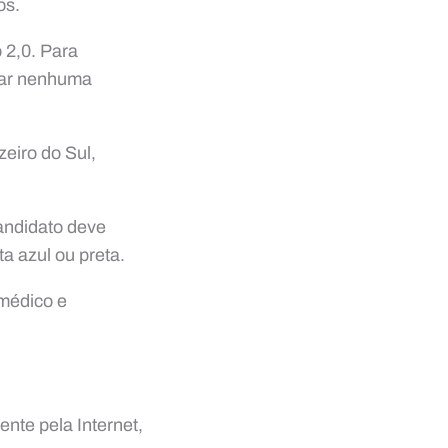
os.
 2,0. Para
rar nenhuma
eiro do Sul,
andidato deve
a azul ou preta.
médico e
nte pela Internet,