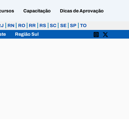
cursos
Capacitação
Dicas de Aprovação
RJ
RN
RO
RR
RS
SC
SE
SP
TO
ste
Região Sul