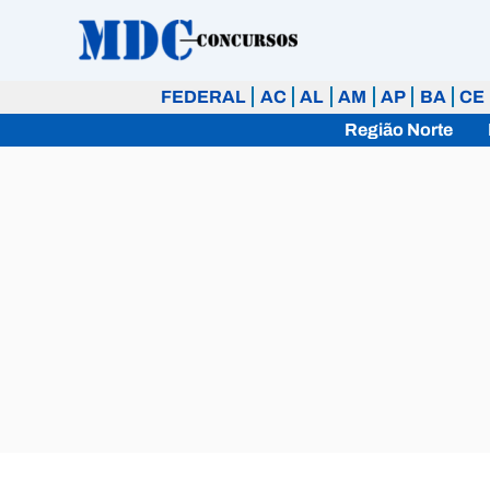
Ir
para
o
FEDERAL
AC
AL
AM
AP
BA
CE
conteúdo
Região Norte