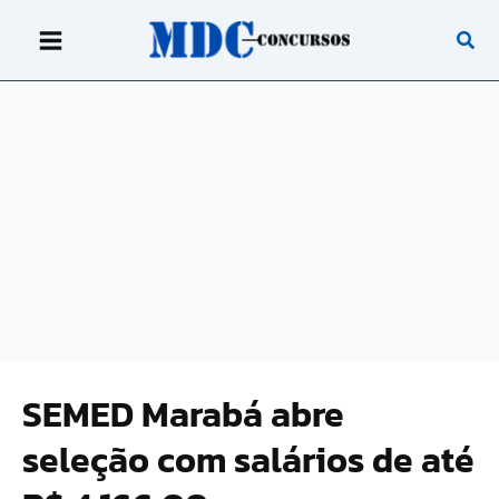
Ir
para
o
conteúdo
SEMED Marabá abre
seleção com salários de até