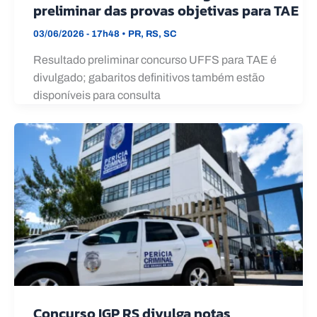
preliminar das provas objetivas para TAE
03/06/2026 - 17h48
•
PR
,
RS
,
SC
Resultado preliminar concurso UFFS para TAE é
divulgado; gabaritos definitivos também estão
disponíveis para consulta
Concurso IGP RS divulga notas