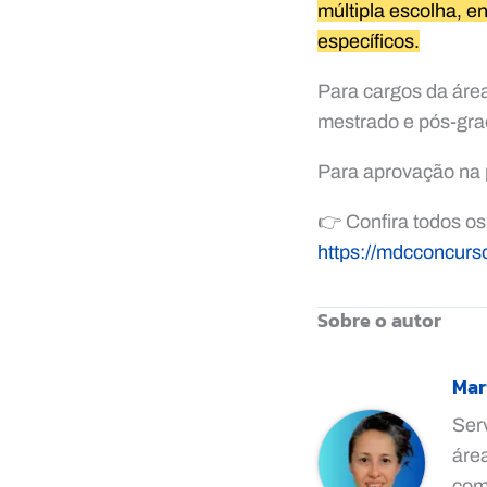
múltipla escolha, 
específicos.
Para cargos da área
mestrado e pós-gr
Para aprovação na p
👉 Confira todos os
https://mdcconcurso
Sobre o autor
Mar
Ser
áre
comp