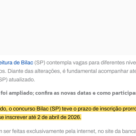
eitura de Bilac
(SP) contempla vagas para diferentes níve
vos. Diante das alterações, é fundamental acompanhar at
SP) atualizado.
 foi ampliado; confira as novas datas e como participa
ado, o concurso Bilac (SP) teve o prazo de inscrição pror
 inscrever até 2 de abril de 2026.
 ser feitas exclusivamente pela internet, no site da banc