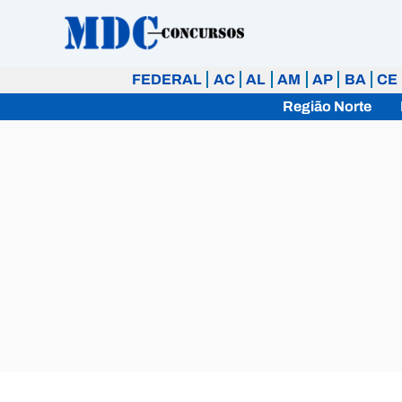
Ir
para
o
FEDERAL
AC
AL
AM
AP
BA
CE
conteúdo
Região Norte