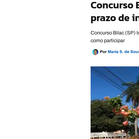
Concurso B
prazo de i
Concurso Bilac (SP) te
como participar
Por
Maria S. de So