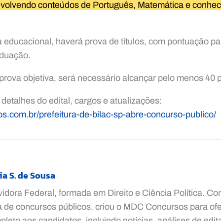
envolvendo conteúdos de Português, Matemática e conhe
 educacional, haverá prova de títulos, com pontuação pa
aduação.
rova objetiva, será necessário alcançar pelo menos 40 
 detalhes do edital, cargos e atualizações:
s.com.br/prefeitura-de-bilac-sp-abre-concurso-publico/
ia S. de Sousa
vidora Federal, formada em Direito e Ciência Política. C
a de concursos públicos, criou o MDC Concursos para ofe
leto aos candidatos, incluindo notícias, análises de edita