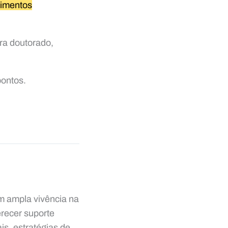
cimentos
ra doutorado,
pontos.
om ampla vivência na
recer suporte
is, estratégias de