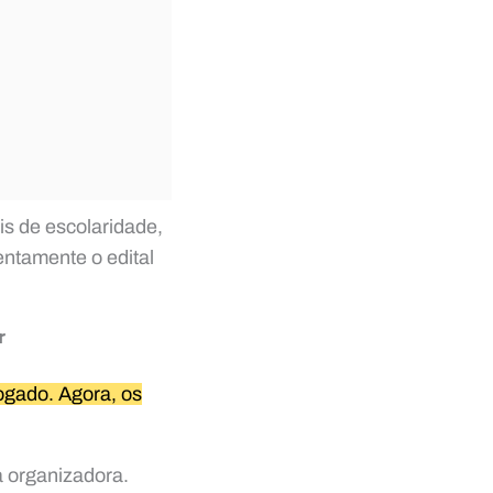
is de escolaridade,
entamente o edital
r
rogado. Agora, os
a organizadora.