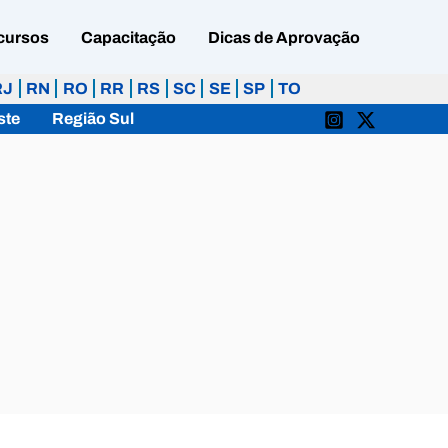
cursos
Capacitação
Dicas de Aprovação
RJ
RN
RO
RR
RS
SC
SE
SP
TO
ste
Região Sul