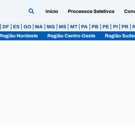
Início
Processos Seletivos
Con
DF
ES
GO
MA
MG
MS
MT
PA
PB
PE
PI
PR
Região Nordeste
Região Centro-Oeste
Região Sude