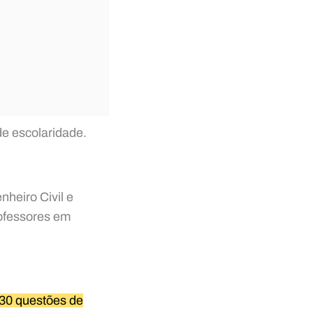
de escolaridade.
nheiro Civil e
rofessores em
 30 questões de