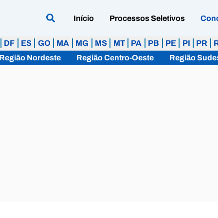
Início
Processos Seletivos
Con
DF
ES
GO
MA
MG
MS
MT
PA
PB
PE
PI
PR
Região Nordeste
Região Centro-Oeste
Região Sude