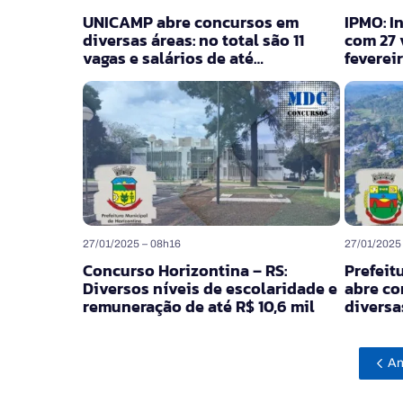
UNICAMP abre concursos em
IPMO: I
diversas áreas: no total são 11
com 27 
vagas e salários de até…
fevereir
27/01/2025 – 08h16
27/01/2025
Concurso Horizontina – RS:
Prefeit
Diversos níveis de escolaridade e
abre co
remuneração de até R$ 10,6 mil
diversa
An