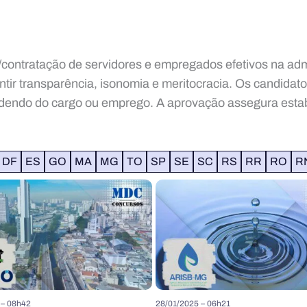
contratação de servidores e empregados efetivos na admin
ntir transparência, isonomia e meritocracia. Os candidato
endendo do cargo ou emprego. A aprovação assegura estab
DF
ES
GO
MA
MG
TO
SP
SE
SC
RS
RR
RO
R
 – 08h42
28/01/2025 – 06h21