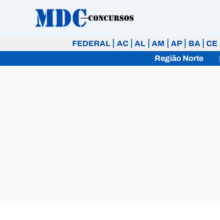
Ir
para
o
FEDERAL
AC
AL
AM
AP
BA
CE
conteúdo
Região Norte