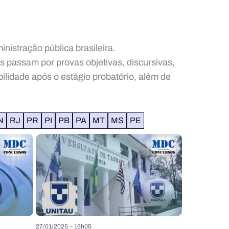
istração pública brasileira.
s passam por provas objetivas, discursivas,
ilidade após o estágio probatório, além de
N
RJ
PR
PI
PB
PA
MT
MS
PE
27/01/2025 – 16h05