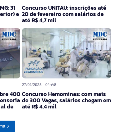
MG: 31
Concurso UNITAU: inscrições até
rior) e
20 de fevereiro com salários de
até R$ 4,7 mil
27/01/2025 – 04h48
bre 400
Concurso Hemominas: com mais
fensoria
de 300 Vagas, salários chegam em
al de
até R$ 4,4 mil
ima