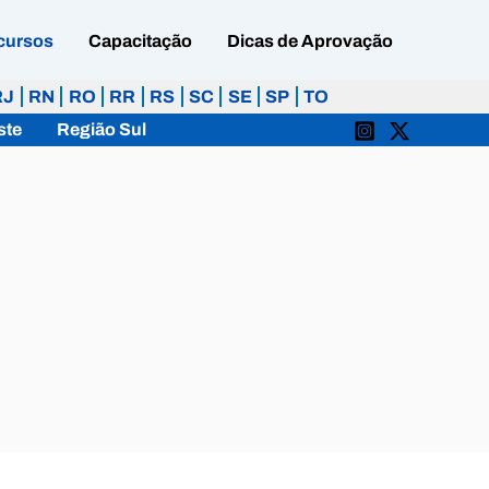
cursos
Capacitação
Dicas de Aprovação
RJ
RN
RO
RR
RS
SC
SE
SP
TO
ste
Região Sul