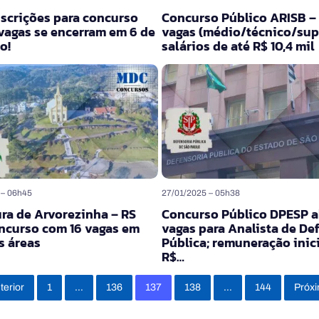
nscrições para concurso
Concurso Público ARISB – 
vagas se encerram em 6 de
vagas (médio/técnico/supe
o!
salários de até R$ 10,4 mil
 – 06h45
27/01/2025 – 05h38
ura de Arvorezinha – RS
Concurso Público DPESP a
ncurso com 16 vagas em
vagas para Analista de De
s áreas
Pública; remuneração inici
R$…
terior
1
…
136
137
138
…
144
Próx