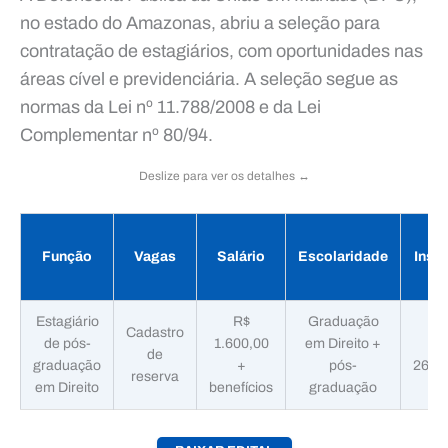
no estado do Amazonas, abriu a seleção para
contratação de estagiários, com oportunidades nas
áreas cível e previdenciária. A seleção segue as
normas da Lei nº 11.788/2008 e da Lei
Complementar nº 80/94.
Deslize para ver os detalhes ↔️
Função
Vagas
Salário
Escolaridade
Insc
Estagiário
R$
Graduação
Cadastro
de pós-
1.600,00
em Direito +
1
de
graduação
+
pós-
26/0
reserva
em Direito
benefícios
graduação