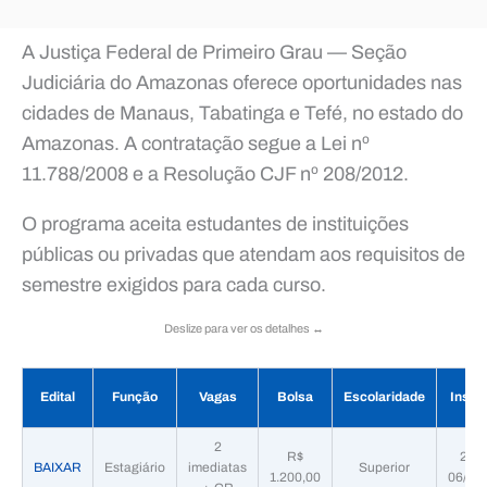
A Justiça Federal de Primeiro Grau — Seção
Judiciária do Amazonas oferece oportunidades nas
cidades de Manaus, Tabatinga e Tefé, no estado do
Amazonas. A contratação segue a Lei nº
11.788/2008 e a Resolução CJF nº 208/2012.
O programa aceita estudantes de instituições
públicas ou privadas que atendam aos requisitos de
semestre exigidos para cada curso.
Deslize para ver os detalhes ↔️
Edital
Função
Vagas
Bolsa
Escolaridade
Inscr
2
R$
22/0
BAIXAR
Estagiário
imediatas
Superior
1.200,00
06/07