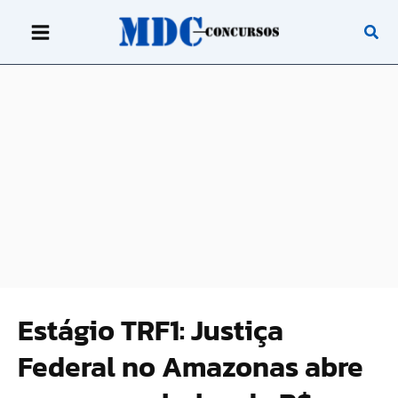
Ir
para
o
conteúdo
Estágio TRF1: Justiça
Federal no Amazonas abre